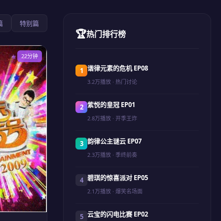
篇
特别篇
🏆
热门排行榜
22分钟
谐律元素的危机 EP08
3.2万播放 · 热门讨论
紫悦的皇冠 EP01
2.8万播放 · 开季王炸
韵律公主谜云 EP07
2.3万播放 · 季终前奏
碧琪的惊喜派对 EP05
2.1万播放 · 爆笑名场面
云宝的闪电比赛 EP02