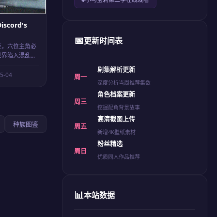
scord's
📅
更新时间表
亚，六位主角必
陷入混乱...
剧集解析更新
25-04
周一
深度分析当周推荐集数
角色档案更新
周三
挖掘配角背景故事
高清截图上传
种族图鉴
周五
新增4K壁纸素材
粉丝精选
周日
优质同人作品推荐
📊
本站数据