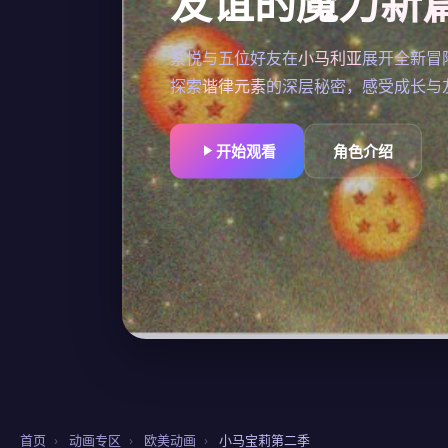
友谊的魔力新
紫悦与五位好友在
小马利亚
展开全新冒
探索
谐律元素
的深层秘密，感受成长与
开始观看
角色介绍
首页
›
动画专区
›
欧美动画
›
小马宝莉第二季