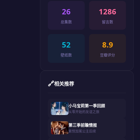
26
1286
总集数
留言数
52
8.9
壁纸数
豆瓣评分
🔗
相关推荐
小马宝莉第一季回顾
从零开始的友谊之旅
第三季前瞻情报
紫悦加冕公主后续