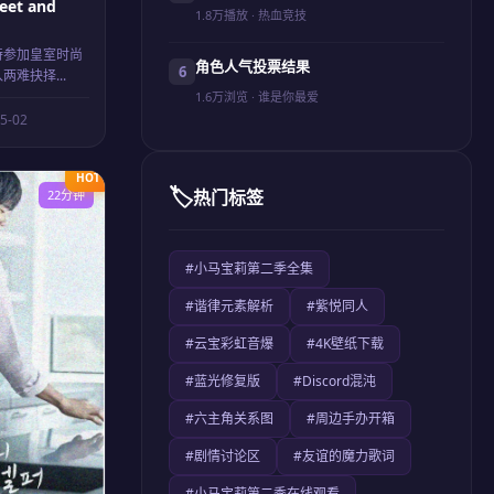
et and
1.8万播放 · 热血竞技
特参加皇室时尚
角色人气投票结果
难抉择...
1.6万浏览 · 谁是你最爱
25-02
HOT
🏷️
热门标签
22分钟
#小马宝莉第二季全集
#谐律元素解析
#紫悦同人
#云宝彩虹音爆
#4K壁纸下载
#蓝光修复版
#Discord混沌
#六主角关系图
#周边手办开箱
#剧情讨论区
#友谊的魔力歌词
#小马宝莉第二季在线观看