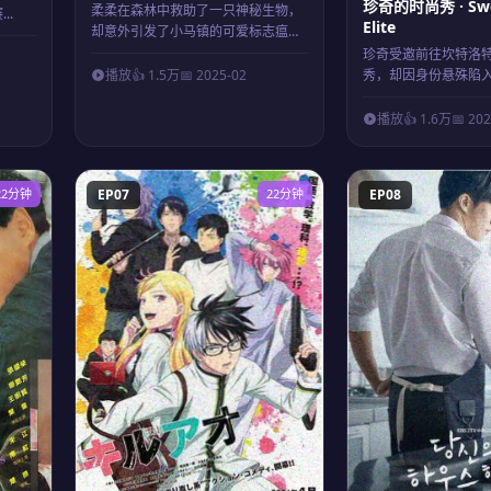
珍奇的时尚秀 · Swe
柔柔在森林中救助了一只神秘生物，
..
Elite
却意外引发了小马镇的可爱标志瘟
疫...
珍奇受邀前往坎特洛
秀，却因身份悬殊陷入两
播放
👍 1.5万
📅 2025-02
播放
👍 1.6万
📅 20
22分钟
EP07
22分钟
EP08