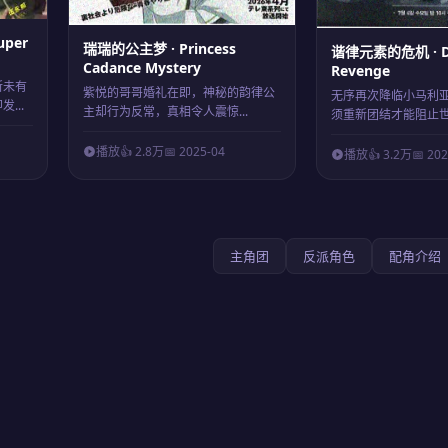
per
瑞瑞的公主梦 · Princess
谐律元素的危机 · Di
Cadance Mystery
Revenge
所未有
紫悦的哥哥婚礼在即，神秘的韵律公
无序再次降临小马利
...
主却行为反常，真相令人震惊...
须重新团结才能阻止世界
播放
👍 2.8万
📅 2025-04
播放
👍 3.2万
📅 20
主角团
反派角色
配角介绍