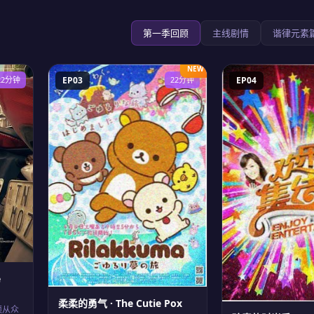
第一季回顾
主线剧情
谐律元素
NEW
22分钟
EP03
22分钟
EP04
e
柔柔的勇气 · The Cutie Pox
须从众