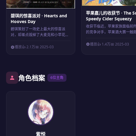
苹果嘉儿的收获节 · The Su
碧琪的惊喜派对 · Hearts and
Speedy Cider Squeezy
Hooves Day
收获节临近，苹果家族面临前
碧琪策划了一场史上最大的惊喜派
的竞争对手，苹果酒大赛一触即发
对，却差点毁掉了
大麦克
和
小苹花
的
友情...
播放
👍 1.4万
📅 2025-03
播放
👍 2.1万
📅 2025-03
角色档案
6位主角
紫悦