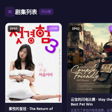
剧集列表
共26集
EP01
22分钟
EP02
云宝的闪电比赛 · May th
Best Pet Win
紫悦的皇冠 · The Return of
云宝为了参加闪电竞速赛，必