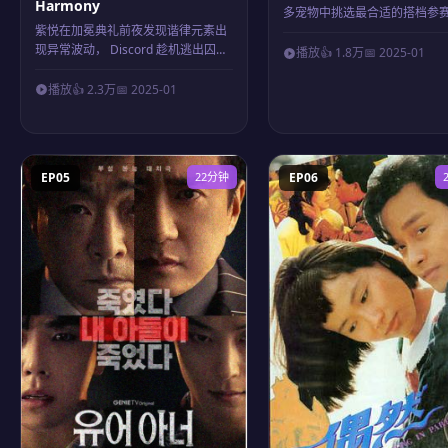
Harmony
多宠物中挑选最合适的搭档参赛.
紫悦在加冕典礼前夜发现谐律元素出
现异常波动， Discord 趁机逃出囚
播放
👍 1.8万
📅 2025-01
笼...
播放
👍 2.3万
📅 2025-01
EP05
22分钟
EP06